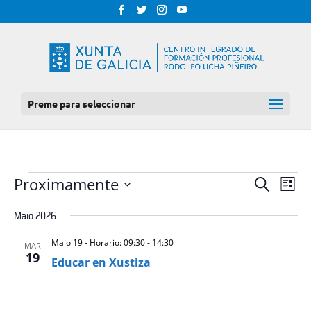
Preme para seleccionar
EVENTOS
NAV
NAVEGAC
Proximamente
Procurar
Lista
DE
DE
Select
VIS
Maio 2026
BUSCA
date.
DE
E
EVE
Maio 19 - Horario: 09:30
-
14:30
MAR
VISTAS
19
Educar en Xustiza
DE
EVENTOS