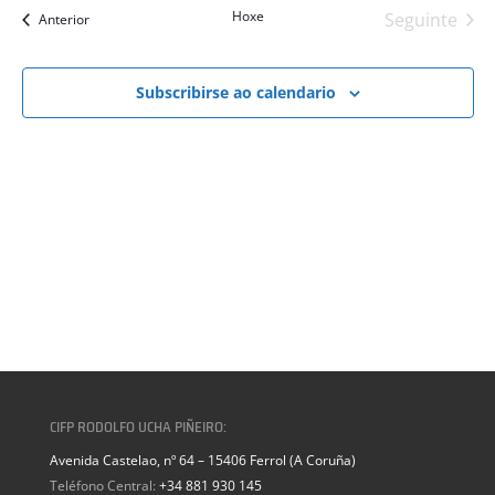
Hoxe
Seguinte
eventos
Anterior
eventos
Subscribirse ao calendario
CIFP RODOLFO UCHA PIÑEIRO:
Avenida Castelao, nº 64 – 15406 Ferrol (A Coruña)
Teléfono Central:
+34 881 930 145