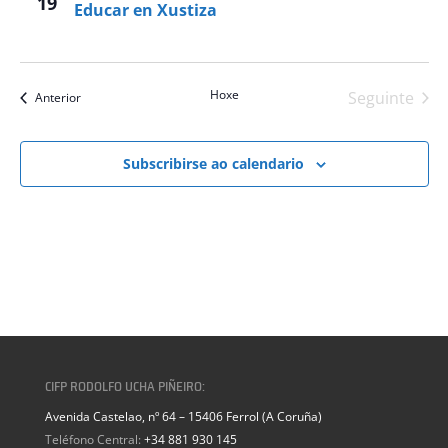
19
Educar en Xustiza
Hoxe
Seguinte
eventos
Anterior
eventos
Subscribirse ao calendario
CIFP RODOLFO UCHA PIÑEIRO:
Avenida Castelao, nº 64 – 15406 Ferrol (A Coruña)
Teléfono Central:
+34 881 930 145