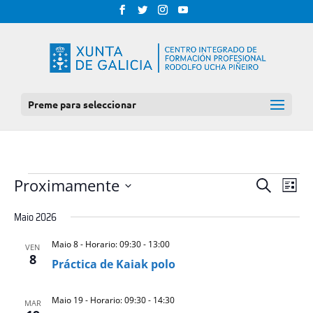
Preme para seleccionar
EVENTOS
NAV
NAVEGAC
Proximamente
Procurar
Lista
DE
DE
Select
VIS
Maio 2026
BUSCA
date.
DE
E
EVE
Maio 8 - Horario: 09:30
-
13:00
VEN
VISTAS
8
Práctica de Kaiak polo
DE
EVENTOS
Maio 19 - Horario: 09:30
-
14:30
MAR