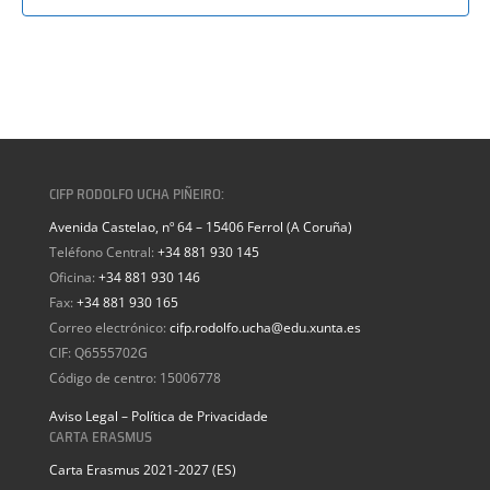
CIFP RODOLFO UCHA PIÑEIRO:
Avenida Castelao, nº 64 – 15406 Ferrol (A Coruña)
Teléfono Central:
+34 881 930 145
Oficina:
+34 881 930 146
Fax:
+34 881 930 165
Correo electrónico:
cifp.rodolfo.ucha@edu.xunta.es
CIF: Q6555702G
Código de centro: 15006778
Aviso Legal – Política de Privacidade
CARTA ERASMUS
Carta Erasmus 2021-2027 (ES)