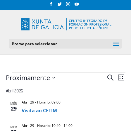
Preme para seleccionar
EVENTOS
NAV
NAVEGAC
Proximamente
Procurar
Lista
DE
DE
Select
VIS
Abril 2026
BUSCA
date.
DE
E
EVE
Abril 29 - Horario: 09:00
MÉR
VISTAS
29
Visita ao CETIM
DE
EVENTOS
Abril 29 - Horario: 10:40
-
14:00
MÉR