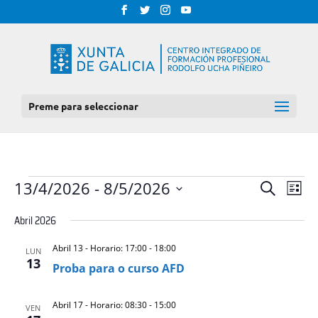
Preme para seleccionar
EVENTOS
NAV
NAVEGAC
13/4/2026
 - 
8/5/2026
Procurar
Lista
DE
DE
Select
VIS
Abril 2026
BUSCA
date.
DE
E
EVE
Abril 13 - Horario: 17:00
-
18:00
LUN
VISTAS
13
Proba para o curso AFD
DE
EVENTOS
Abril 17 - Horario: 08:30
-
15:00
VEN