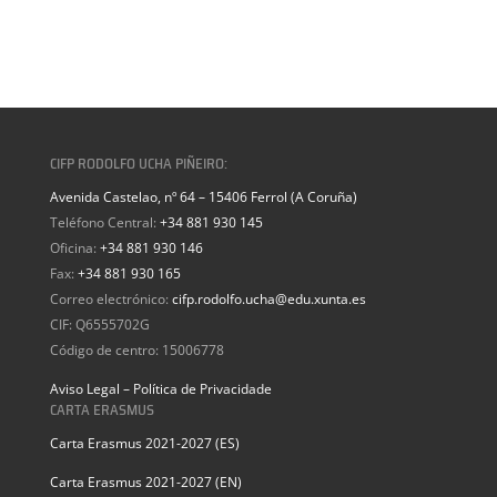
CIFP RODOLFO UCHA PIÑEIRO:
Avenida Castelao, nº 64 – 15406 Ferrol (A Coruña)
Teléfono Central:
+34 881 930 145
Oficina:
+34 881 930 146
Fax:
+34 881 930 165
Correo electrónico:
cifp.rodolfo.ucha@edu.xunta.es
CIF: Q6555702G
Código de centro: 15006778
Aviso Legal – Política de Privacidade
CARTA ERASMUS
Carta Erasmus 2021-2027 (ES)
Carta Erasmus 2021-2027 (EN)