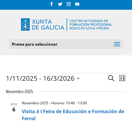
Preme para seleccionar
EVENTOS
NAV
NAVEGAC
1/11/2025
 - 
16/3/2026
Procurar
Lista
DE
DE
Select
VIS
Novembro 2025
BUSCA
date.
DE
E
EVE
Novembro 2025 - Horario: 10:40
-
13:00
XOV
VISTAS
6
Visita á I Feira de Educación e Formación de
DE
Ferrol
EVENTOS