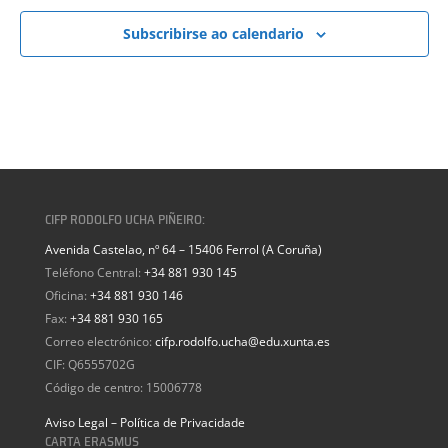
Subscribirse ao calendario
CIFP RODOLFO UCHA PIÑEIRO:
Avenida Castelao, nº 64 – 15406 Ferrol (A Coruña)
Teléfono Central:
+34 881 930 145
Oficina:
+34 881 930 146
Fax:
+34 881 930 165
Correo electrónico:
cifp.rodolfo.ucha@edu.xunta.es
CIF: Q6555702G
Código de centro: 15006778
Aviso Legal – Política de Privacidade
CARTA ERASMUS