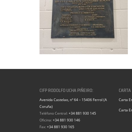
CIFP RODOLFO UCHA PIÑEIRO:
CARTA
Avenida Castelao, nº 64 – 15406 Ferrol (A
Carta E
Coruña)
Carta E
Teléfono Central:
+34 881 930 145
Oficina:
+34 881 930 146
Fax:
+34 881 930 165