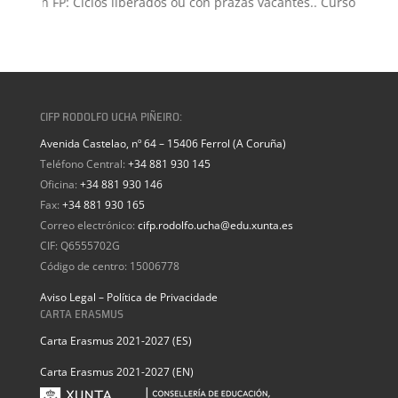
isión FP: Ciclos liberados ou con prazas vacantes.. Curso 2026-20
CIFP RODOLFO UCHA PIÑEIRO:
Avenida Castelao, nº 64 – 15406 Ferrol (A Coruña)
Teléfono Central:
+34 881 930 145
Oficina:
+34 881 930 146
Fax:
+34 881 930 165
Correo electrónico:
cifp.rodolfo.ucha@edu.xunta.es
CIF: Q6555702G
Código de centro: 15006778
Aviso Legal – Política de Privacidade
CARTA ERASMUS
Carta Erasmus 2021-2027 (ES)
Carta Erasmus 2021-2027 (EN)