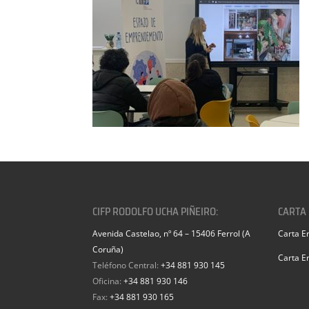
CIFP RODOLFO UCHA PIÑEIRO:
CARTA
Avenida Castelao, nº 64 – 15406 Ferrol (A
Carta E
Coruña)
Carta E
Teléfono Central:
+34 881 930 145
Oficina:
+34 881 930 146
Fax:
+34 881 930 165