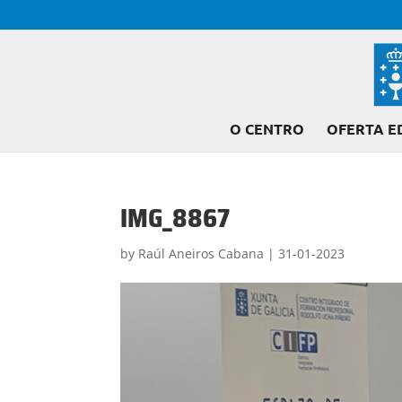
O CENTRO
OFERTA E
IMG_8867
by
Raúl Aneiros Cabana
|
31-01-2023