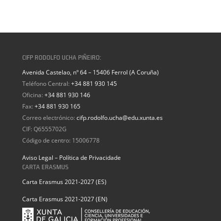
CIFP RODOLFO UCHA PIÑEIRO:
Avenida Castelao, nº 64 – 15406 Ferrol (A Coruña)
Teléfono Central:
+34 881 930 145
Oficina:
+34 881 930 146
Fax:
+34 881 930 165
Correo electrónico:
cifp.rodolfo.ucha@edu.xunta.es
CIF: Q6555702G
Código de centro: 15006778
Aviso Legal – Política de Privacidade
CARTA ERASMUS
Carta Erasmus 2021-2027 (ES)
Carta Erasmus 2021-2027 (EN)