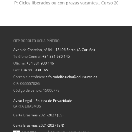
ón FP: Ciclos liberados ou con prazas vacantes.. Curso 2026-2027
CIFP RODOLFO UCHA PIÑEIRO:
Avenida Castelao, nº 64 – 15406 Ferrol (A Coruña)
Teléfono Central:
+34 881 930 145
Oficina:
+34 881 930 146
Fax:
+34 881 930 165
Correo electrónico:
cifp.rodolfo.ucha@edu.xunta.es
CIF: Q6555702G
Código de centro: 15006778
Aviso Legal – Política de Privacidade
CARTA ERASMUS
Carta Erasmus 2021-2027 (ES)
Carta Erasmus 2021-2027 (EN)