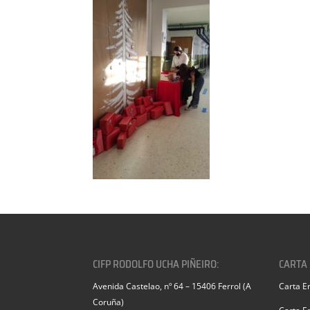
CIFP RODOLFO UCHA PIÑEIRO:
CARTA
Avenida Castelao, nº 64 – 15406 Ferrol (A
Carta E
Coruña)