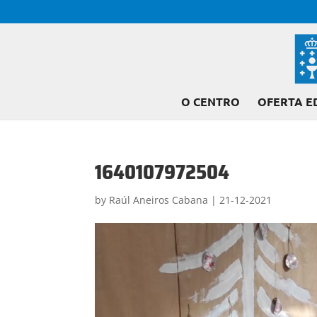
O CENTRO
OFERTA E
1640107972504
by
Raúl Aneiros Cabana
|
21-12-2021