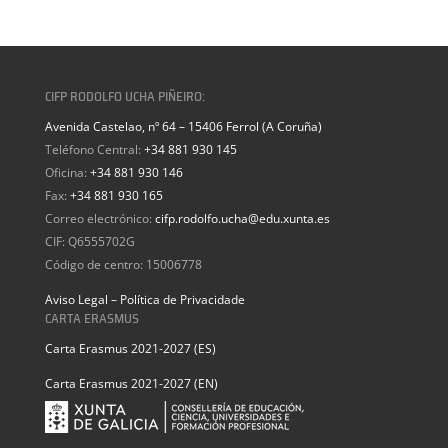
CIFP RODOLFO UCHA PIÑEIRO:
Avenida Castelao, nº 64 – 15406 Ferrol (A Coruña)
Teléfono Central:
+34 881 930 145
Oficina:
+34 881 930 146
Fax:
+34 881 930 165
Correo electrónico:
cifp.rodolfo.ucha@edu.xunta.es
CIF: Q6555702G
Código de centro: 15006778
Aviso Legal – Política de Privacidade
CARTA ERASMUS
Carta Erasmus 2021-2027 (ES)
Carta Erasmus 2021-2027 (EN)