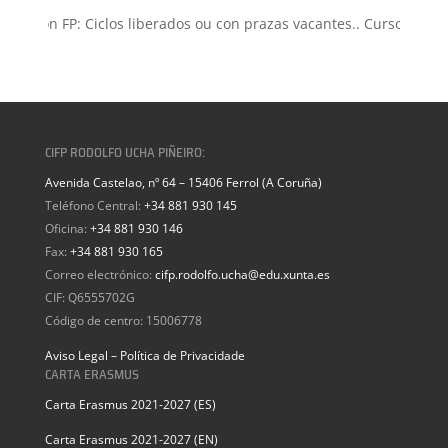
misión FP: Ciclos liberados ou con prazas vacantes.. Curso 2026-20
CIFP RODOLFO UCHA PIÑEIRO:
Avenida Castelao, nº 64 – 15406 Ferrol (A Coruña)
Teléfono Central:
+34 881 930 145
Oficina:
+34 881 930 146
Fax:
+34 881 930 165
Correo electrónico:
cifp.rodolfo.ucha@edu.xunta.es
CIF: Q6555702G
Código de centro: 15006778
Aviso Legal – Política de Privacidade
CARTA ERASMUS
Carta Erasmus 2021-2027 (ES)
Carta Erasmus 2021-2027 (EN)