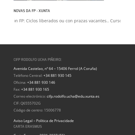
NOVAS DA FP - XUNTA
isión FP: Ciclos liberados ou con prazas vacantes.. Curso 2026-20
CIFP RODOLFO UCHA PIÑEIRO:
Avenida Castelao, nº 64 – 15406 Ferrol (A Coruña)
Teléfono Central:
+34 881 930 145
Oficina:
+34 881 930 146
Fax:
+34 881 930 165
Correo electrónico:
cifp.rodolfo.ucha@edu.xunta.es
CIF: Q6555702G
Código de centro: 15006778
Aviso Legal – Política de Privacidade
CARTA ERASMUS