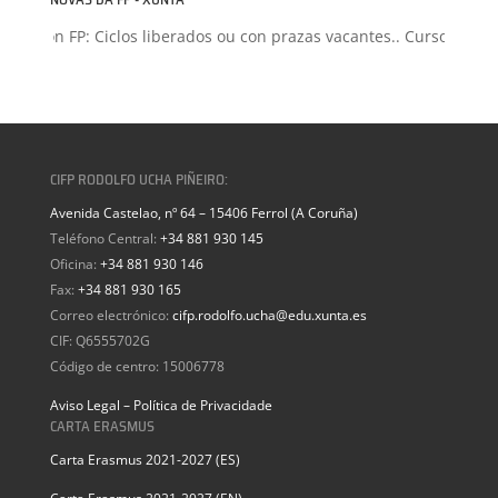
isión FP: Ciclos liberados ou con prazas vacantes.. Curso 2026-20
CIFP RODOLFO UCHA PIÑEIRO:
Avenida Castelao, nº 64 – 15406 Ferrol (A Coruña)
Teléfono Central:
+34 881 930 145
Oficina:
+34 881 930 146
Fax:
+34 881 930 165
Correo electrónico:
cifp.rodolfo.ucha@edu.xunta.es
CIF: Q6555702G
Código de centro: 15006778
Aviso Legal – Política de Privacidade
CARTA ERASMUS
Carta Erasmus 2021-2027 (ES)