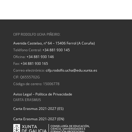
CIFP RODOLFO UCHA PIÑEIRO:
Avenida Castelao, nº 64 – 15406 Ferrol (A Coruña)
Teléfono Central:
+34 881 930 145
Oficina:
+34 881 930 146
Fax:
+34 881 930 165
Correo electrónico:
cifp.rodolfo.ucha@edu.xunta.es
CIF: Q6555702G
Código de centro: 15006778
Aviso Legal – Política de Privacidade
CARTA ERASMUS
Carta Erasmus 2021-2027 (ES)
Carta Erasmus 2021-2027 (EN)