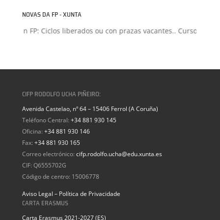
NOVAS DA FP - XUNTA
isión FP: Ciclos liberados ou con prazas vacantes.. Curso 2026-20
CIFP RODOLFO UCHA PIÑEIRO:
Avenida Castelao, nº 64 – 15406 Ferrol (A Coruña)
Teléfono Central:
+34 881 930 145
Oficina:
+34 881 930 146
Fax:
+34 881 930 165
Correo electrónico:
cifp.rodolfo.ucha@edu.xunta.es
CIF: Q6555702G
Código de centro: 15006778
Aviso Legal – Política de Privacidade
CARTA ERASMUS
Carta Erasmus 2021-2027 (ES)