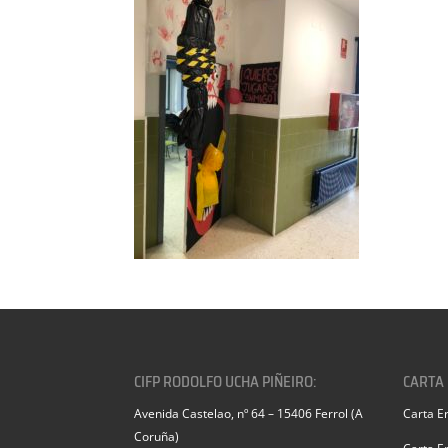
CIFP RODOLFO UCHA PIÑEIRO:
CARTA
Avenida Castelao, nº 64 – 15406 Ferrol (A
Carta E
Coruña)