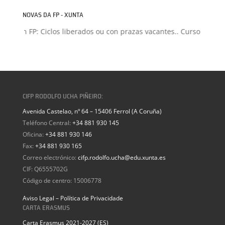
NOVAS DA FP - XUNTA
isión FP: Ciclos liberados ou con prazas vacantes.. Curso 2026-20
CIFP RODOLFO UCHA PIÑEIRO:
Avenida Castelao, nº 64 – 15406 Ferrol (A Coruña)
Teléfono Central:
+34 881 930 145
Oficina:
+34 881 930 146
Fax:
+34 881 930 165
Correo electrónico:
cifp.rodolfo.ucha@edu.xunta.es
CIF: Q6555702G
Código de centro: 15006778
Aviso Legal – Política de Privacidade
CARTA ERASMUS
Carta Erasmus 2021-2027 (ES)