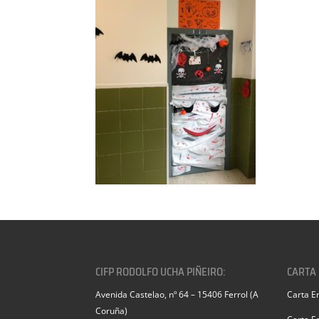
CIFP RODOLFO UCHA PIÑEIRO:
CARTA
Avenida Castelao, nº 64 – 15406 Ferrol (A
Carta E
Coruña)