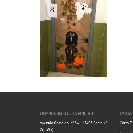
CIFP RODOLFO UCHA PIÑEIRO:
CARTA
Avenida Castelao, nº 64 – 15406 Ferrol (A
Carta E
Coruña)