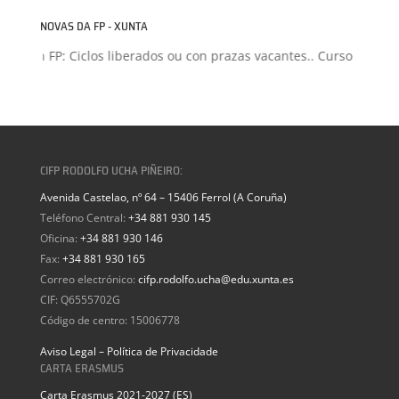
NOVAS DA FP - XUNTA
sión FP: Ciclos liberados ou con prazas vacantes.. Curso 2026-202
CIFP RODOLFO UCHA PIÑEIRO:
Avenida Castelao, nº 64 – 15406 Ferrol (A Coruña)
Teléfono Central:
+34 881 930 145
Oficina:
+34 881 930 146
Fax:
+34 881 930 165
Correo electrónico:
cifp.rodolfo.ucha@edu.xunta.es
CIF: Q6555702G
Código de centro: 15006778
Aviso Legal – Política de Privacidade
CARTA ERASMUS
Carta Erasmus 2021-2027 (ES)