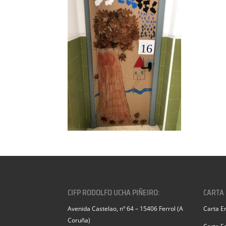
CIFP RODOLFO UCHA PIÑEIRO:
CARTA
Avenida Castelao, nº 64 – 15406 Ferrol (A
Carta E
Coruña)