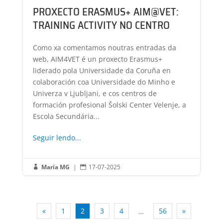
PROXECTO ERASMUS+ AIM@VET:
TRAINING ACTIVITY NO CENTRO
Como xa comentamos noutras entradas da
web, AIM4VET é un proxecto Erasmus+
liderado pola Universidade da Coruña en
colaboración coa Universidade do Minho e
Univerza v Ljubljani, e cos centros de
formación profesional Šolski Center Velenje, a
Escola Secundária...
Seguir lendo...
María MG
|
17-07-2025


«
1
2
3
4
56
»
…