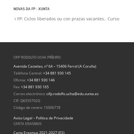
NOVAS DA FP - XUNTA
isión FP: Ciclos liberados ou con prazas vacantes.. Curso 2026-20
CIFP RODOLFO UCHA PIÑEIRO:
Avenida Castelao, nº 64 – 15406 Ferrol (A Coruña)
Teléfono Central:
+34 881 930 145
Oficina:
+34 881 930 146
Fax:
+34 881 930 165
Correo electrónico:
cifp.rodolfo.ucha@edu.xunta.es
CIF: Q6555702G
Código de centro: 15006778
Aviso Legal – Política de Privacidade
CARTA ERASMUS
Carta Erasmus 2021-2027 (ES)