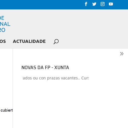
OS
ACTUALIDADE
NOVAS DA FP - XUNTA
clos liberados ou con prazas vacantes.. Curso 2026-2027
+
Proxect