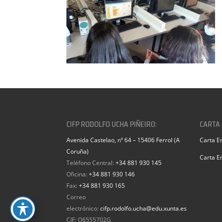
CIFP RODOLFO UCHA PIÑEIRO:
CARTA
Avenida Castelao, nº 64 – 15406 Ferrol (A
Carta E
Coruña)
Carta E
Teléfono Central:
+34 881 930 145
Oficina:
+34 881 930 146
Fax:
+34 881 930 165
Correo
electrónico:
cifp.rodolfo.ucha@edu.xunta.es
CIF: Q6555702G