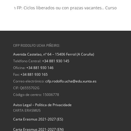
isión FP: Ciclos liberados ou con prazas vacantes.. Curso 2026-202
CIFP RODOLFO UCHA PIÑEIRO:
Avenida Castelao, nº 64 – 15406 Ferrol (A Coruña)
Teléfono Central:
+34 881 930 145
Oficina:
+34 881 930 146
Fax:
+34 881 930 165
Correo electrónico:
cifp.rodolfo.ucha@edu.xunta.es
CIF: Q6555702G
Código de centro: 15006778
Aviso Legal – Política de Privacidade
CARTA ERASMUS
Carta Erasmus 2021-2027 (ES)
Carta Erasmus 2021-2027 (EN)