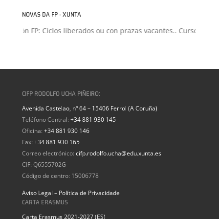
NOVAS DA FP - XUNTA
isión FP: Ciclos liberados ou con prazas vacantes.. Curso 2026-20
CIFP RODOLFO UCHA PIÑEIRO:
Avenida Castelao, nº 64 – 15406 Ferrol (A Coruña)
Teléfono Central:
+34 881 930 145
Oficina:
+34 881 930 146
Fax:
+34 881 930 165
Correo electrónico:
cifp.rodolfo.ucha@edu.xunta.es
CIF: Q6555702G
Código de centro: 15006778
Aviso Legal – Política de Privacidade
CARTA ERASMUS
Carta Erasmus 2021-2027 (ES)