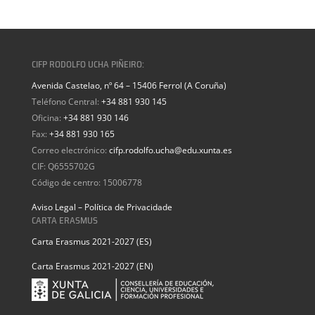
CIFP RODOLFO UCHA PIÑEIRO:
Avenida Castelao, nº 64 – 15406 Ferrol (A Coruña)
Teléfono Central:
+34 881 930 145
Oficina:
+34 881 930 146
Fax:
+34 881 930 165
Correo electrónico:
cifp.rodolfo.ucha@edu.xunta.es
CIF: Q6555702G
Código de centro: 15006778
Aviso Legal – Política de Privacidade
CARTA ERASMUS
Carta Erasmus 2021-2027 (ES)
Carta Erasmus 2021-2027 (EN)