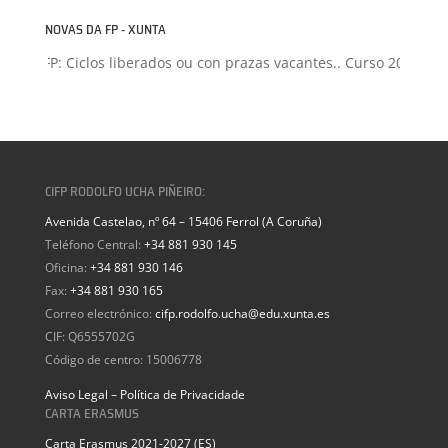
NOVAS DA FP - XUNTA
ón FP: Ciclos liberados ou con prazas vacantes.. Curso 2026-2027
CIFP RODOLFO UCHA PIÑEIRO:
Avenida Castelao, nº 64 – 15406 Ferrol (A Coruña)
Teléfono Central:
+34 881 930 145
Oficina:
+34 881 930 146
Fax:
+34 881 930 165
Correo electrónico:
cifp.rodolfo.ucha@edu.xunta.es
CIF: Q6555702G
Código de centro: 15006778
Aviso Legal – Política de Privacidade
CARTA ERASMUS
Carta Erasmus 2021-2027 (ES)