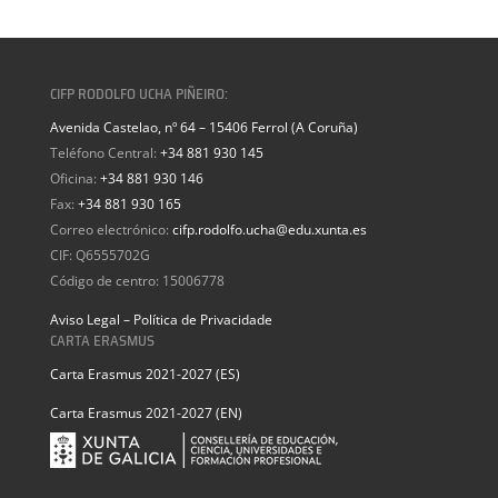
CIFP RODOLFO UCHA PIÑEIRO:
Avenida Castelao, nº 64 – 15406 Ferrol (A Coruña)
Teléfono Central:
+34 881 930 145
Oficina:
+34 881 930 146
Fax:
+34 881 930 165
Correo electrónico:
cifp.rodolfo.ucha@edu.xunta.es
CIF: Q6555702G
Código de centro: 15006778
Aviso Legal – Política de Privacidade
CARTA ERASMUS
Carta Erasmus 2021-2027 (ES)
Carta Erasmus 2021-2027 (EN)