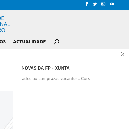
OS
ACTUALIDADE
NOVAS DA FP - XUNTA
los liberados ou con prazas vacantes.. Curso 2026-2027
+
Proxecto