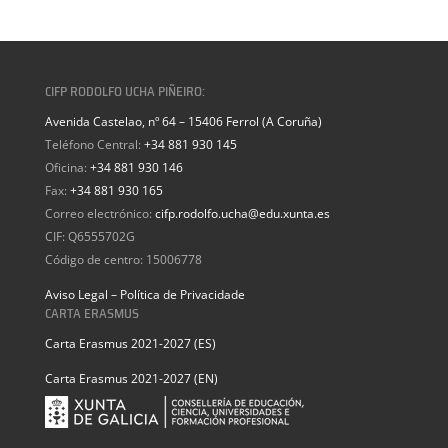
CIFP RODOLFO UCHA PIÑEIRO:
Avenida Castelao, nº 64 – 15406 Ferrol (A Coruña)
Teléfono Central:
+34 881 930 145
Oficina:
+34 881 930 146
Fax:
+34 881 930 165
Correo electrónico:
cifp.rodolfo.ucha@edu.xunta.es
CIF: Q6555702G
Código de centro: 15006778
Aviso Legal – Política de Privacidade
CARTA ERASMUS
Carta Erasmus 2021-2027 (ES)
Carta Erasmus 2021-2027 (EN)