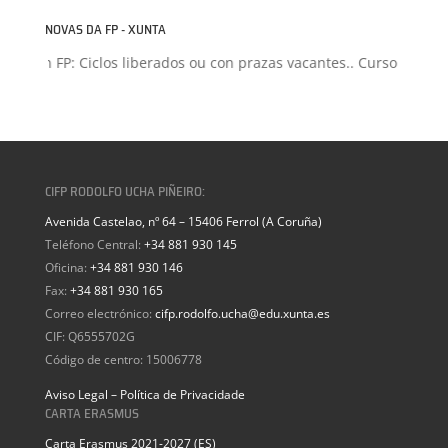
NOVAS DA FP - XUNTA
sión FP: Ciclos liberados ou con prazas vacantes.. Curso 2026-202
CIFP RODOLFO UCHA PIÑEIRO:
Avenida Castelao, nº 64 – 15406 Ferrol (A Coruña)
Teléfono Central:
+34 881 930 145
Oficina:
+34 881 930 146
Fax:
+34 881 930 165
Correo electrónico:
cifp.rodolfo.ucha@edu.xunta.es
CIF: Q6555702G
Código de centro: 15006778
Aviso Legal – Política de Privacidade
CARTA ERASMUS
Carta Erasmus 2021-2027 (ES)