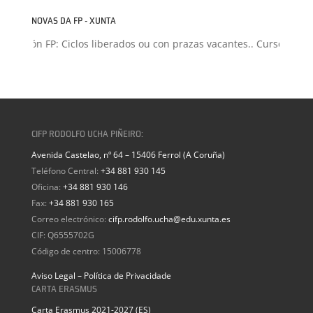
NOVAS DA FP - XUNTA
misión FP: Ciclos liberados ou con prazas vacantes.. Curso 2026-20
CIFP RODOLFO UCHA PIÑEIRO:
Avenida Castelao, nº 64 – 15406 Ferrol (A Coruña)
Teléfono Central:
+34 881 930 145
Oficina:
+34 881 930 146
Fax:
+34 881 930 165
Correo electrónico:
cifp.rodolfo.ucha@edu.xunta.es
CIF: Q6555702G
Código de centro: 15006778
Aviso Legal – Política de Privacidade
CARTA ERASMUS
Carta Erasmus 2021-2027 (ES)