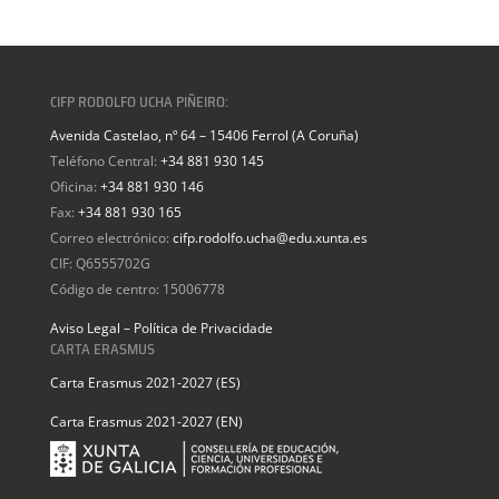
CIFP RODOLFO UCHA PIÑEIRO:
Avenida Castelao, nº 64 – 15406 Ferrol (A Coruña)
Teléfono Central:
+34 881 930 145
Oficina:
+34 881 930 146
Fax:
+34 881 930 165
Correo electrónico:
cifp.rodolfo.ucha@edu.xunta.es
CIF: Q6555702G
Código de centro: 15006778
Aviso Legal – Política de Privacidade
CARTA ERASMUS
Carta Erasmus 2021-2027 (ES)
Carta Erasmus 2021-2027 (EN)