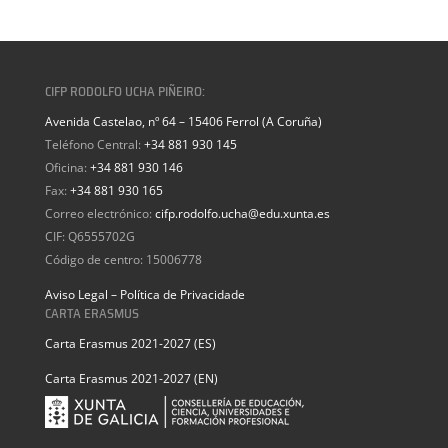
CIFP RODOLFO UCHA PIÑEIRO:
Avenida Castelao, nº 64 – 15406 Ferrol (A Coruña)
Teléfono Central:
+34 881 930 145
Oficina:
+34 881 930 146
Fax:
+34 881 930 165
Correo electrónico:
cifp.rodolfo.ucha@edu.xunta.es
CIF: Q6555702G
Código de centro: 15006778
Aviso Legal – Política de Privacidade
CARTA ERASMUS
Carta Erasmus 2021-2027 (ES)
Carta Erasmus 2021-2027 (EN)