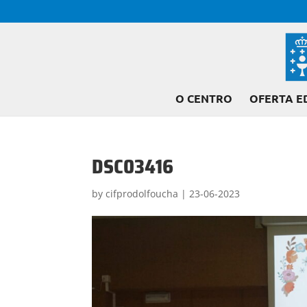
O CENTRO
OFERTA E
DSC03416
by
cifprodolfoucha
|
23-06-2023