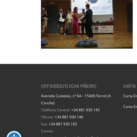
CIFP RODOLFO UCHA PIÑEIRO:
CARTA
Avenida Castelao, nº 64 – 15406 Ferrol (A
Carta E
Coruña)
Carta E
Teléfono Central:
+34 881 930 145
Oficina:
+34 881 930 146
Fax:
+34 881 930 165
Correo