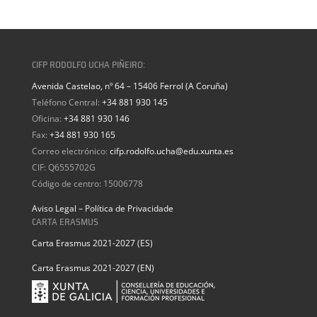
CIFP RODOLFO UCHA PIÑEIRO:
Avenida Castelao, nº 64 – 15406 Ferrol (A Coruña)
Teléfono Central:
+34 881 930 145
Oficina:
+34 881 930 146
Fax:
+34 881 930 165
Correo electrónico:
cifp.rodolfo.ucha@edu.xunta.es
CIF: Q6555702G
Código de centro: 15006778
Aviso Legal – Política de Privacidade
CARTA ERASMUS
Carta Erasmus 2021-2027 (ES)
Carta Erasmus 2021-2027 (EN)