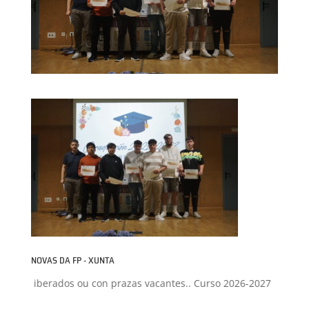
NOVAS DA FP - XUNTA
clos liberados ou con prazas vacantes.. Curso 2026-2027
+
Proxec