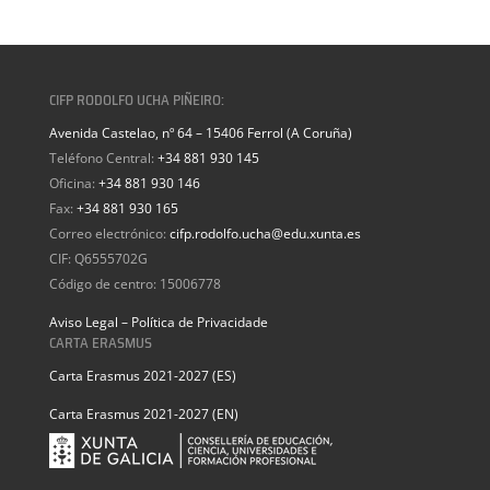
CIFP RODOLFO UCHA PIÑEIRO:
Avenida Castelao, nº 64 – 15406 Ferrol (A Coruña)
Teléfono Central:
+34 881 930 145
Oficina:
+34 881 930 146
Fax:
+34 881 930 165
Correo electrónico:
cifp.rodolfo.ucha@edu.xunta.es
CIF: Q6555702G
Código de centro: 15006778
Aviso Legal – Política de Privacidade
CARTA ERASMUS
Carta Erasmus 2021-2027 (ES)
Carta Erasmus 2021-2027 (EN)