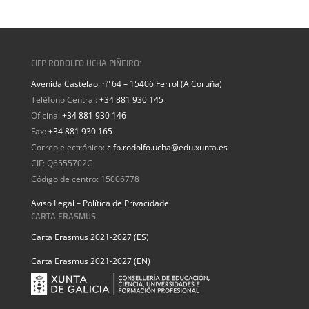
CIFP RODOLFO UCHA PIÑEIRO:
Avenida Castelao, nº 64 – 15406 Ferrol (A Coruña)
Teléfono Central:
+34 881 930 145
Oficina:
+34 881 930 146
Fax:
+34 881 930 165
Correo electrónico:
cifp.rodolfo.ucha@edu.xunta.es
CIF: Q6555702G
Código de centro: 15006778
Aviso Legal – Política de Privacidade
CARTA ERASMUS
Carta Erasmus 2021-2027 (ES)
Carta Erasmus 2021-2027 (EN)