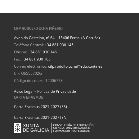
CIFP RODOLFO UCHA PIÑEIRO:
Avenida Castelao, nº 64 – 15406 Ferrol (A Coruña)
Teléfono Central:
+34 881 930 145
Oficina:
+34 881 930 146
Fax:
+34 881 930 165
Correo electrónico:
cifp.rodolfo.ucha@edu.xunta.es
CIF: Q6555702G
Código de centro: 15006778
Aviso Legal – Política de Privacidade
CARTA ERASMUS
Carta Erasmus 2021-2027 (ES)
Carta Erasmus 2021-2027 (EN)