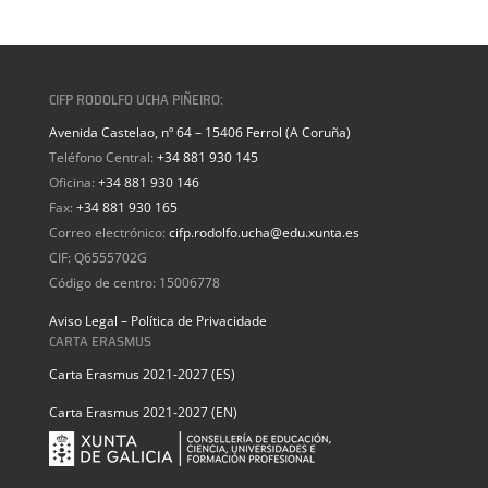
CIFP RODOLFO UCHA PIÑEIRO:
Avenida Castelao, nº 64 – 15406 Ferrol (A Coruña)
Teléfono Central:
+34 881 930 145
Oficina:
+34 881 930 146
Fax:
+34 881 930 165
Correo electrónico:
cifp.rodolfo.ucha@edu.xunta.es
CIF: Q6555702G
Código de centro: 15006778
Aviso Legal – Política de Privacidade
CARTA ERASMUS
Carta Erasmus 2021-2027 (ES)
Carta Erasmus 2021-2027 (EN)