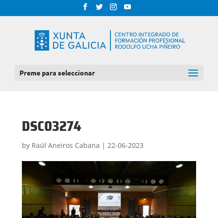
Preme para seleccionar
DSC03274
by
Raúl Aneiros Cabana
|
22-06-2023