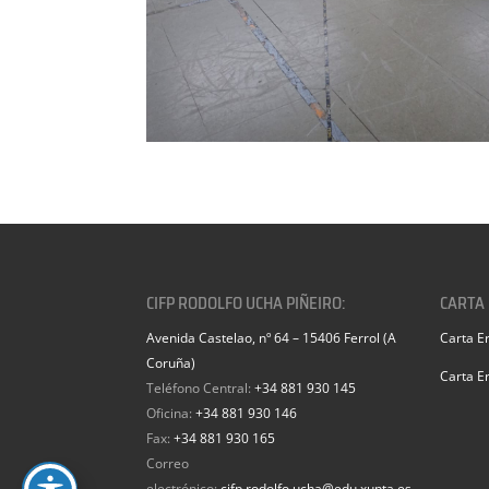
CIFP RODOLFO UCHA PIÑEIRO:
CARTA
Avenida Castelao, nº 64 – 15406 Ferrol (A
Carta E
Coruña)
Carta E
Teléfono Central:
+34 881 930 145
Oficina:
+34 881 930 146
Fax:
+34 881 930 165
Correo
electrónico:
cifp.rodolfo.ucha@edu.xunta.es