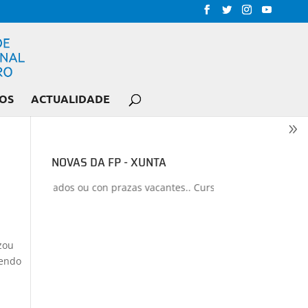
OS
ACTUALIDADE
NOVAS DA FP - XUNTA
s liberados ou con prazas vacantes.. Curso 2026-2027
+
Proxectos
zou
dendo