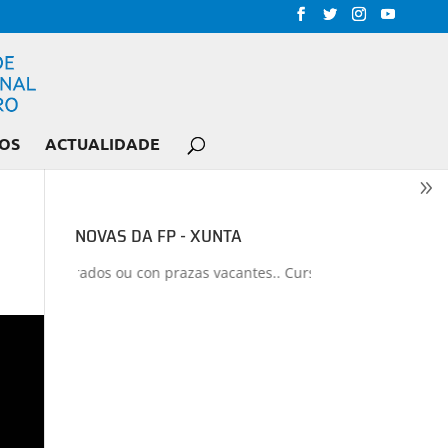
OS
ACTUALIDADE
NOVAS DA FP - XUNTA
os liberados ou con prazas vacantes.. Curso 2026-2027
+
Proxectos