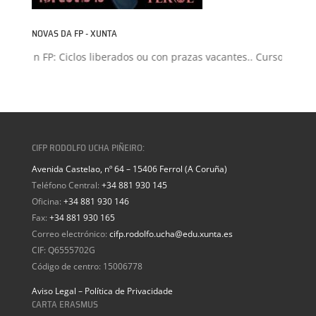
NOVAS DA FP - XUNTA
isión FP: Ciclos liberados ou con prazas vacantes.. Curso 2026-20
CIFP RODOLFO UCHA PIÑEIRO:
Avenida Castelao, nº 64 – 15406 Ferrol (A Coruña)
Teléfono Central:
+34 881 930 145
Oficina:
+34 881 930 146
Fax:
+34 881 930 165
Correo electrónico:
cifp.rodolfo.ucha@edu.xunta.es
CIF: Q6555702G
Código de centro: 15006778
Aviso Legal – Política de Privacidade
CARTA ERASMUS