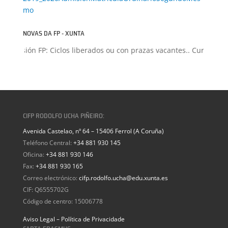
mo
NOVAS DA FP - XUNTA
Admisión FP: Ciclos liberados ou con prazas vacantes.. Curso 202
CIFP RODOLFO UCHA PIÑEIRO:
Avenida Castelao, nº 64 – 15406 Ferrol (A Coruña)
Teléfono Central:
+34 881 930 145
Oficina:
+34 881 930 146
Fax:
+34 881 930 165
Correo electrónico:
cifp.rodolfo.ucha@edu.xunta.es
CIF: Q6555702G
Código de centro: 15006778
Aviso Legal – Política de Privacidade