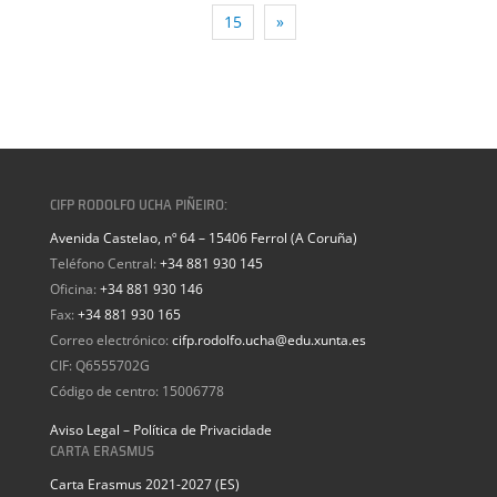
15
»
CIFP RODOLFO UCHA PIÑEIRO:
Avenida Castelao, nº 64 – 15406 Ferrol (A Coruña)
Teléfono Central:
+34 881 930 145
Oficina:
+34 881 930 146
Fax:
+34 881 930 165
Correo electrónico:
cifp.rodolfo.ucha@edu.xunta.es
CIF: Q6555702G
Código de centro: 15006778
Aviso Legal – Política de Privacidade
CARTA ERASMUS
Carta Erasmus 2021-2027 (ES)