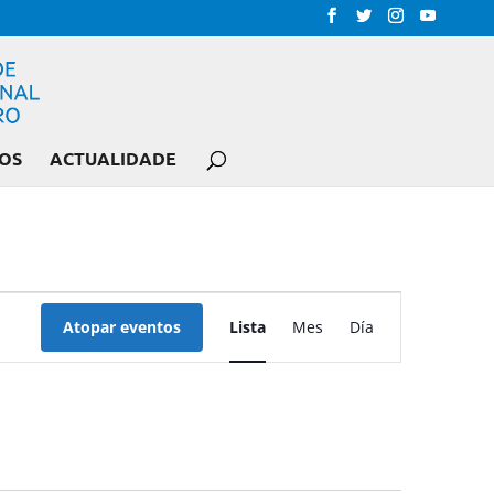
OS
ACTUALIDADE
NAVEGACIÓN
DE
Atopar eventos
Lista
Mes
Día
VISTAS
DE
EVENTO