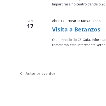
Impartirase no centro dende o 20 
Abril 17 - Horario: 08:30
-
15:00
VEN
17
Visita a Betanzos
O alumnado do CS Guía, informació
rematarán esta interesante xorn
Anterior
eventos