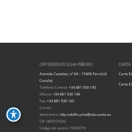
CIFP RODOLFO UCHA PIÑEIRO:
CARTA
Avenida Castelao, nº 64 – 15406 Ferrol (A
Carta E
Coruña)
Carta E
Teléfono Central:
+34 881 930 145
Oficina:
+34 881 930 146
Fax:
+34 881 930 165
Correo
electrónico:
cifp.rodolfo.ucha@edu.xunta.es
CIF: Q6555702G
Código de centro: 15006778